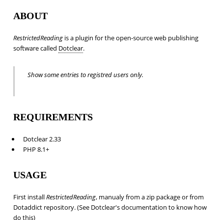
ABOUT
RestrictedReading
is a plugin for the open-source web publishing
software called
Dotclear
.
Show some entries to registred users only.
REQUIREMENTS
Dotclear 2.33
PHP 8.1+
USAGE
First install
RestrictedReading
, manualy from a zip package or from
Dotaddict repository. (See Dotclear's documentation to know how
do this)