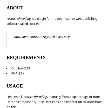
ABOUT
RestrictedReading
is a plugin for the open-source web publishing
software called
Dotclear
.
Show some entries to registred users only.
REQUIREMENTS
Dotclear 2.33
PHP 8.1+
USAGE
First install
RestrictedReading
, manualy from a zip package or from
Dotaddict repository. (See Dotclear's documentation to know how
do this)