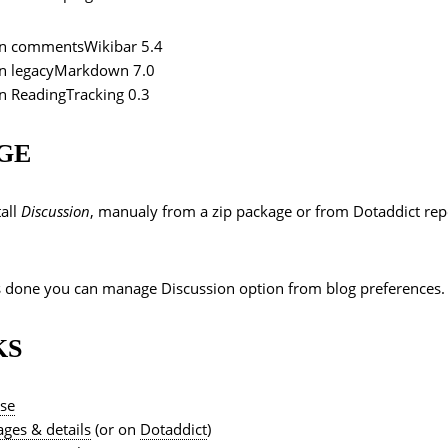
in commentsWikibar 5.4
in legacyMarkdown 7.0
n ReadingTracking 0.3
GE
tall
Discussion
, manualy from a zip package or from Dotaddict re
s done you can manage Discussion option from blog preferences.
KS
nse
ges & details
(or on
Dotaddict
)