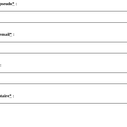
pseudo
*
:
email
*
:
:
taire
*
: