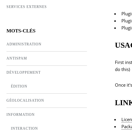
SERVICES EXTERNES
Plug
Plug
Plugi
MOTS-CLÉS
USA
ADMINISTRATION
ANTISPAM
First ins
do this)
DÉVELOPPEMENT
Once it'
ÉDITION
LIN
GÉOLOCALISATION
INFORMATION
Lice
Packa
INTERACTION