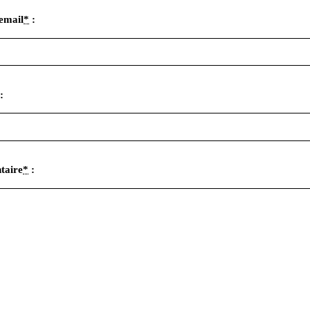
email
*
:
:
taire
*
: