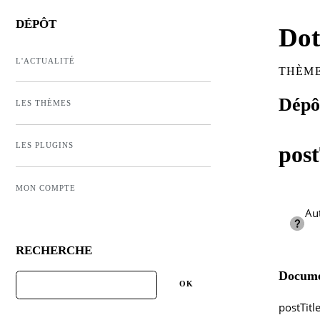
DÉPÔT
Dot
L'ACTUALITÉ
THÈME
Dépôt
LES THÈMES
LES PLUGINS
pos
MON COMPTE
Aut
RECHERCHE
Docume
postTitl