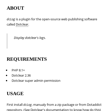
ABOUT
dcLog
is a plugin for the open-source web publishing software
called
Dotclear
.
Display dotclear's logs.
REQUIREMENTS
PHP 8.1+
Dotclear 2.36
Dotclear super admin permission
USAGE
First install
dcLog
, manualy from a zip package or from Dotaddict
repository. (See Dotclear's documentation to know how do this)